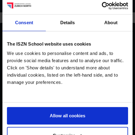
Consent
Details
About
The ISZN School website uses cookies
Meiner Erfahrung nach
We use cookies to personalise content and ads, to
ist die Qualität und
provide social media features and to analyse our traffic.
Professionalität der
Click on 'Show details' to understand more about
individual cookies, listed on the left-hand side, and to
Lehrpersonen an der
manage your preferences.
ISZN herausragend. Sie
gehen jederzeit auf
meine Tochter ein,
Allow all cookies
fordern sie akademisch
und fördern eine